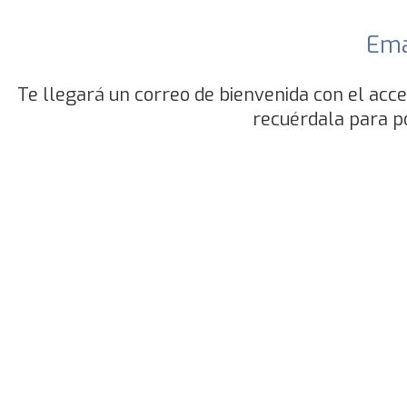
Ema
Te llegará un correo de bienvenida con el acces
recuérdala para p
Disf