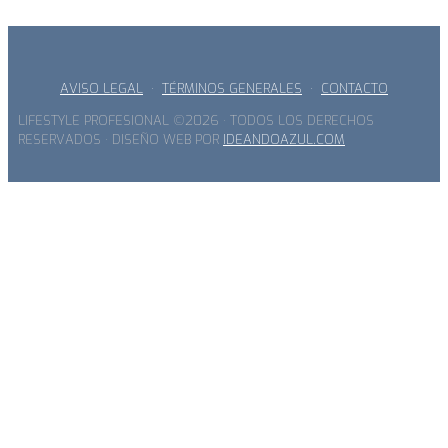
AVISO LEGAL
·
TÉRMINOS GENERALES
·
CONTACTO
LIFESTYLE PROFESIONAL ©2026 · TODOS LOS DERECHOS
RESERVADOS · DISEÑO WEB POR
IDEANDOAZUL.COM