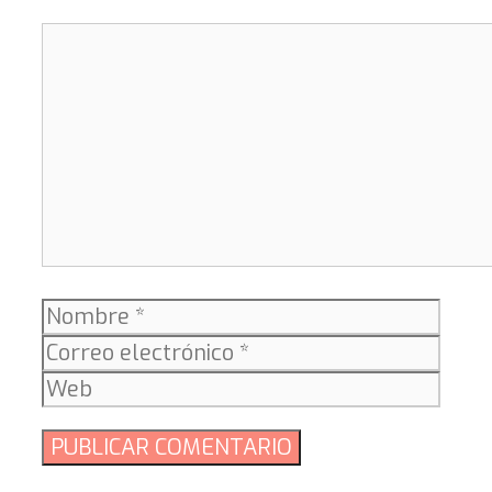
Comentario
Nombre
Corr
elect
Web