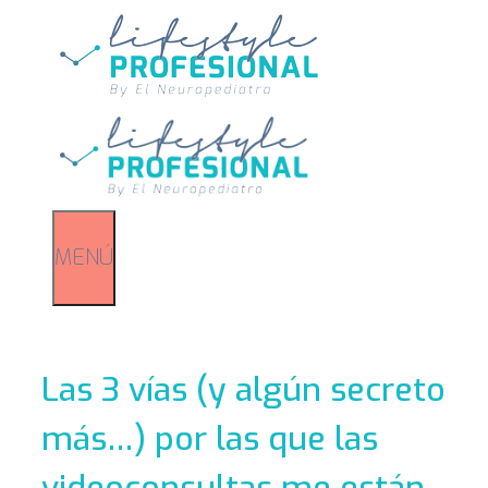
Saltar
al
contenido
MENÚ
Las 3 vías (y algún secreto
más…) por las que las
videoconsultas me están