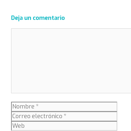
Deja un comentario
Comentario
Nombre
Corr
elect
Web