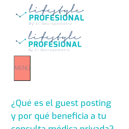
Saltar
al
contenido
MENÚ
¿Qué es el guest posting
y por qué beneficia a tu
consulta médica privada?