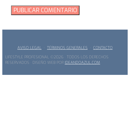
AVISO LEGAL
·
TÉRMINOS GENERALES
·
CONTACTO
LIFESTYLE PROFESIONAL ©2026 · TODOS LOS DERECHOS
RESERVADOS · DISEÑO WEB POR
IDEANDOAZUL.COM