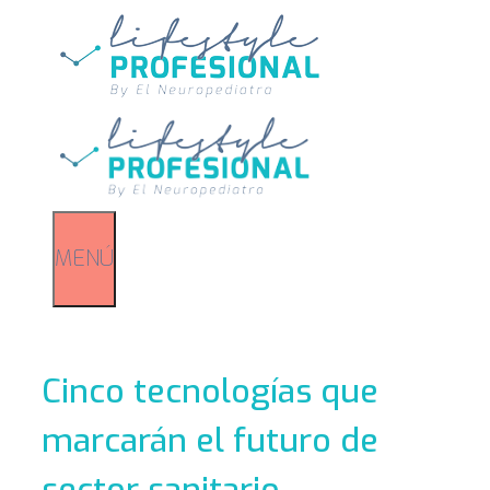
Saltar
al
contenido
MENÚ
Cinco tecnologías que
marcarán el futuro de
sector sanitario